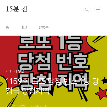
본문 바로가기
15분 전
홈
태그
방명록
카테고리 없음
1159회 로또 당첨 번호 1등 당
첨금 당첨지역
by 춤추는 도마뱀
2025. 2. 16.