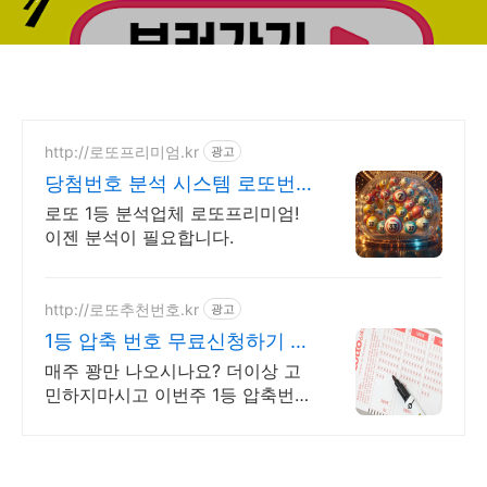
http://로또프리미엄.kr
광고
당첨번호 분석 시스템 로또번
호 분석업체
로또 1등 분석업체 로또프리미엄!
이젠 분석이 필요합니다.
http://로또추천번호.kr
광고
1등 압축 번호 무료신청하기 10
조합 압축번호무료신청하기
매주 꽝만 나오시나요? 더이상 고
민하지마시고 이번주 1등 압축번호
무료 신청하세요 지금 신청하시면
1등 압축 추천 번호 서비스 무료 발
송해 드립니다