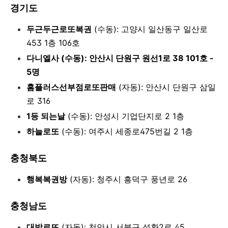
경기도
두근두근로또복권
(수동): 고양시 일산동구 일산로
453 1층 106호
다니엘사 (수동): 안산시 단원구 원선1로 38 101호 -
5명
홈플러스선부점로또판매
(자동): 안산시 단원구 삼일
로 316
1등 되는날
(수동): 안성시 기업단지로 2 1층
하늘로또
(수동): 여주시 세종로475번길 2 1층
충청북도
행복복권방
(자동): 청주시 흥덕구 풍년로 26
충청남도
대박로또
(자동): 천안시 서북구 성환2로 45