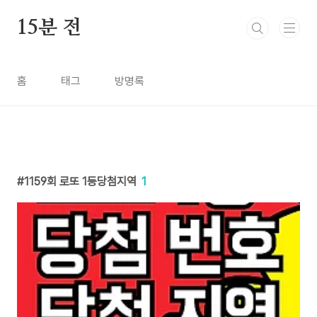
본문 바로가기
15분 전
홈
태그
방명록
1159회 로또 1등당첨지역
1