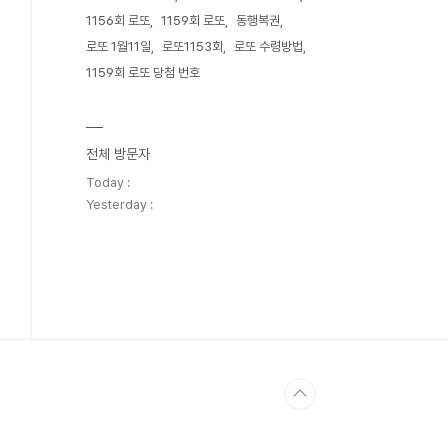
1156회 로또
1159회 로또
동행복권
로또 1월11일
로또1153회
로또 수령방법
1159회 로또 당첨 번호
전체 방문자
Today :
Yesterday :