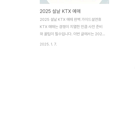
2025 설날 KTX 예매
2025 설날 KTX 예매 완벽 가이드설연휴
KTX 예매는 경쟁이 치열한 만큼 사전 준비
와 꿀팁이 필수입니다. 이번 글에서는 2025
설날 KTX 예매 일정, 성공적인 예매를 위한
2025. 1. 7.
꿀팁, 그리고 좌석 추천 및 환불 규정까지 한
눈에 살펴보겠습니다. 설날 KTX 예매 바로
가기 👆 설 승차권 잔여석 확인하기 👆 1.
2025 설날 KTX 예매 일정 2025년 설날
KTX 기차표 예매는 두 단계로 나뉩니다. 교
통약자 우선 예매와 일반 국민 대상 예매로
진행되며, 각각의 일정과 방법이 다릅니
다. 1.1 교통약자 우선 예매 대상: 만 65세
이상, 등록 장애인, 국가유공자예매 일정:1월
6일(월): 경부선, 경전선, 동해선, 대구·충북
선, 중부내륙선, 경북선1월 7일(화): 호남선,
전라선, 강릉..