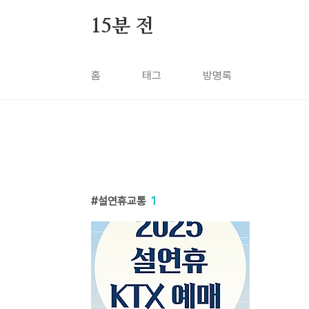
본문 바로가기
15분 전
홈
태그
방명록
설연휴교통
1