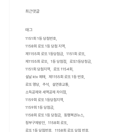
최근댓글
태그
1151회 1등 당첨번호
1158회 로또 1등 당첨 지역
제1155회 로또 1등당첨금
1151회 로또
제1155회 로또
1등 당첨점
로또1등당청금
1151회 당첨지역
로또 1154회
설날 ktx 예매
제1155회 로또 1등 번호
로또 명당
추석
설연휴교통
소득공제와 세액공제 차이점
1159회 로또 1등당첨지역
1159회 1등 당첨금
1158회 로또 1등 당첨금
동행복권뉴스
정부구제방안
1158회 로또
로또 1등 당첨번호
1158회 로또 당첨 번호