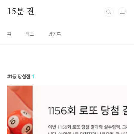
본문 바로가기
15분 전
홈
태그
방명록
1등 당첨점
1