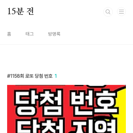
본문 바로가기
15분 전
홈
태그
방명록
1158회 로또 당첨 번호
1